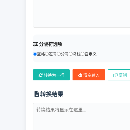
分隔符选项
空格
逗号
分号
竖线
自定义
转换为一行
清空输入
复制
转换结果