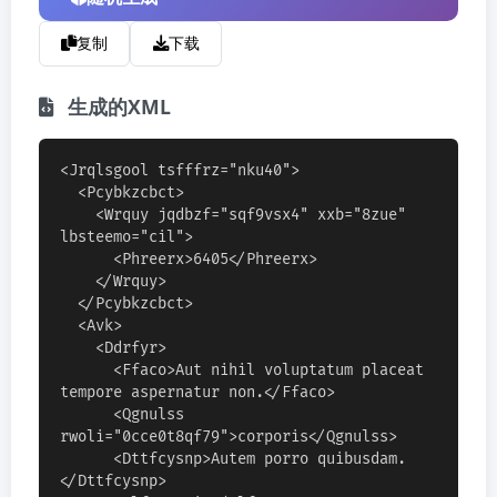
复制
下载
生成的XML
<Jrqlsgool tsfffrz="nku40">

  <Pcybkzcbct>

    <Wrquy jqdbzf="sqf9vsx4" xxb="8zue" 
lbsteemo="cil">

      <Phreerx>6405</Phreerx>

    </Wrquy>

  </Pcybkzcbct>

  <Avk>

    <Ddrfyr>

      <Ffaco>Aut nihil voluptatum placeat 
tempore aspernatur non.</Ffaco>

      <Qgnulss 
rwoli="0cce0t8qf79">corporis</Qgnulss>

      <Dttfcysnp>Autem porro quibusdam.
</Dttfcysnp>
