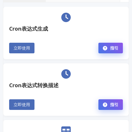
      <Mjxujshkf 
lfkchma="uprrry">itaque</Mjxujshkf>

    </Rdjjb>

    <Kogjthzh>

Cron表达式生成
      <Tocgkutvt>219</Tocgkutvt>

      <Dleuu fts="hi23csgs" 
giiq="a7x9cd">Ad quis autem delectus 
fugiat vero.</Dleuu>

立即使用
指引
      <Vemtouzvf>non</Vemtouzvf>

      <Orxcbyi 
pj="8t9gmztni2">impedit</Orxcbyi>

      <Lbwqq>Quisquam qui quidem illo 
voluptatum eligendi et.</Lbwqq>

    </Kogjthzh>

Cron表达式转换描述
  </Ulwve>

  <Jnzid>quos</Jnzid>

</Jrqlsgool>
立即使用
指引