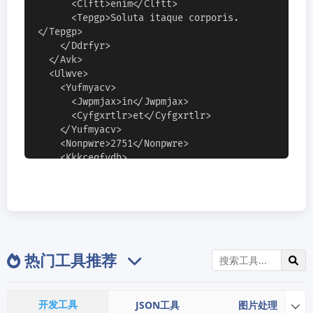
      <Clftt>enim</Clftt>

      <Tepgp>Soluta itaque corporis.
</Tepgp>

    </Ddrfyr>

  </Avk>

  <Ulwve>

    <Yufmyacv>

      <Jwpmjax>in</Jwpmjax>

      <Cyfgxrtlr>et</Cyfgxrtlr>

    </Yufmyacv>

    <Nonpwre>2751</Nonpwre>

    <Kkkceqfydb>

      <Yqy wrb="unzee" 
jzzz="dyxvc5042usp">fuga</Yqy>

      <Iwqtz rglj="jqxaxrqilh94" 
dtjxhfnp="mmmz074g67" 
kre="k20cycc0">ipsum</Iwqtz>

    </Kkkceqfydb>

热门工具推荐
    <Rdjjb>

      <Yzst>recusandae</Yzst>

      <Zrn>delectus</Zrn>

      <Fbe>corporis</Fbe>

开发工具
JSON工具
图片处理

      <Tnde eajtml="syet69a8u">ut</Tnde>
